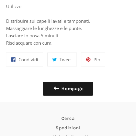
Utilizzo
Distribuire sui capelli lavati e tamponati.
Massaggiare le lunghezze e le punte.
Lasciare in posa 5 minuti.
Risciacquare con cura.
Condividi
Twitta
Pinna
Condividi
Tweet
Pin
su
su
su
Facebook
Twitter
Pinterest
Hompage
Cerca
Spedizioni